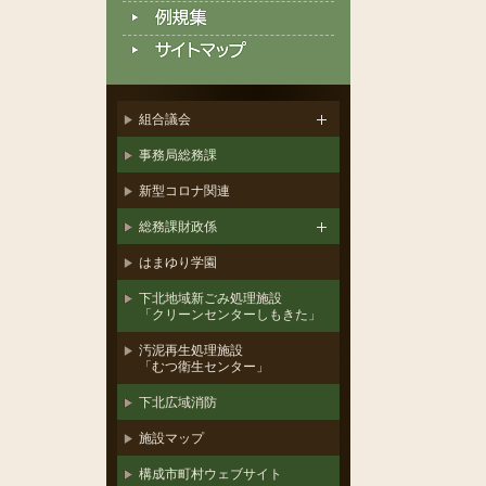
組合議会
事務局総務課
新型コロナ関連
総務課財政係
はまゆり学園
下北地域新ごみ処理施設
「クリーンセンターしもきた」
汚泥再生処理施設
「むつ衛生センター」
下北広域消防
施設マップ
構成市町村ウェブサイト