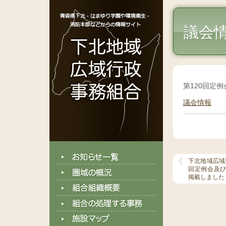
議会
第120回定
議会情報
下北地域広域
回定例会及び
掲載しました