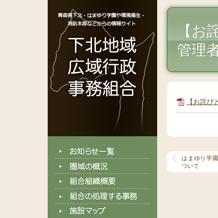
【お
管理
【お詫び
はまゆり学
ついて