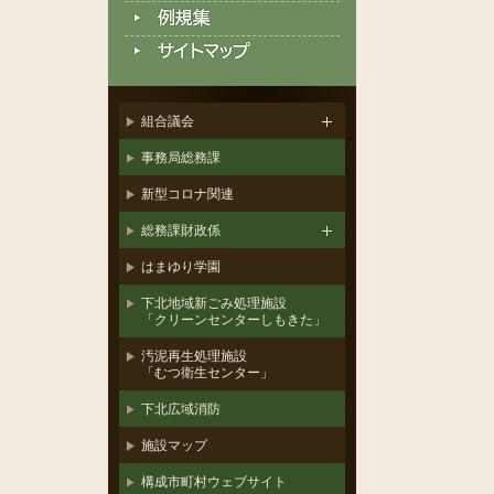
組合議会
事務局総務課
新型コロナ関連
総務課財政係
はまゆり学園
下北地域新ごみ処理施設
「クリーンセンターしもきた」
汚泥再生処理施設
「むつ衛生センター」
下北広域消防
施設マップ
構成市町村ウェブサイト