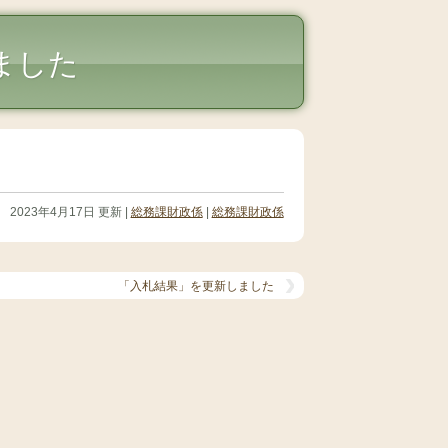
ました
2023年4月17日 更新 |
総務課財政係
|
総務課財政係
「入札結果」を更新しました