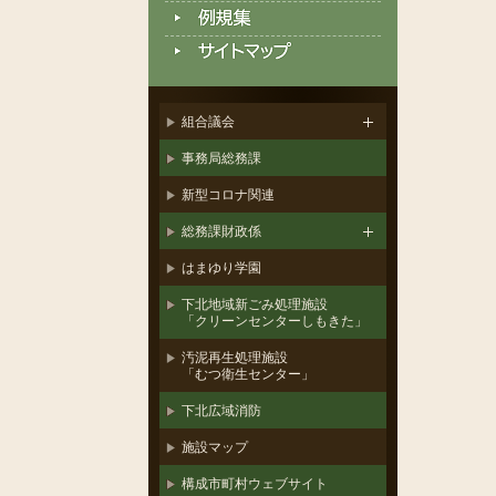
組合議会
事務局総務課
新型コロナ関連
総務課財政係
はまゆり学園
下北地域新ごみ処理施設
「クリーンセンターしもきた」
汚泥再生処理施設
「むつ衛生センター」
下北広域消防
施設マップ
構成市町村ウェブサイト