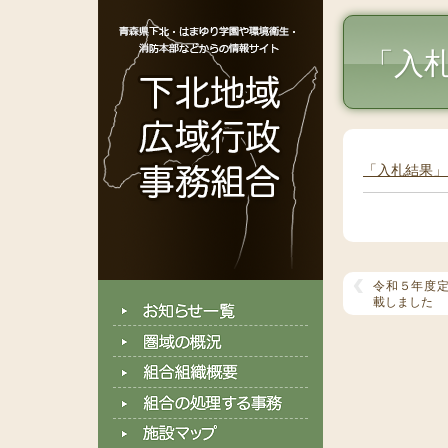
「入
「入札結果」
令和５年度
載しました