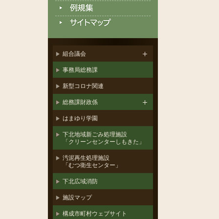
組合議会
事務局総務課
新型コロナ関連
総務課財政係
はまゆり学園
下北地域新ごみ処理施設
「クリーンセンターしもきた」
汚泥再生処理施設
「むつ衛生センター」
下北広域消防
施設マップ
構成市町村ウェブサイト